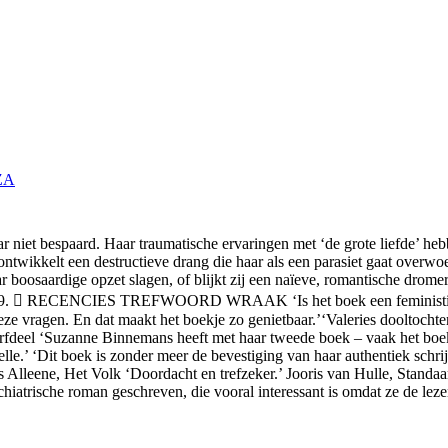
ZA
ar niet bespaard. Haar traumatische ervaringen met ‘de grote liefde’ h
 ontwikkelt een destructieve drang die haar als een parasiet gaat
overwoe
r boosaardige opzet slagen, of blijkt zij een
naïeve, romantische dromer
9.

RECENCIES TREFWOORD WRAAK
‘Is het boek een feminist
deze vragen. En dat maakt het boekje zo genietbaar.’‘Valeries
dooltochte
rfdeel
‘Suzanne Binnemans heeft met haar tweede boek – vaak het boek
lle.’
‘Dit boek is zonder meer de bevestiging van haar authentiek schrij
s Alleene, Het Volk
‘Doordacht en trefzeker.’
Jooris van Hulle, Standaa
iatrische roman geschreven, die vooral interessant is omdat ze de lezer