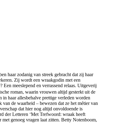
ebben haar zodanig van
streek gebracht dat zij haar
keren. Zij wordt een wraakgodin met een
? Een meeslepend en verrassend relaas.
Uitgeverij
ische roman, waarin vrouwen altijd gesterkt uit de
n in haar allesbehalve prettige verleden worden
 van de waarheid – bewezen dat ze het métier van
verschap dat hier nog altijd onvoldoende is
rd der Letteren
‘Met Trefwoord: wraak heeft
 met genoeg vragen laat zitten.
Betty Notenboom,