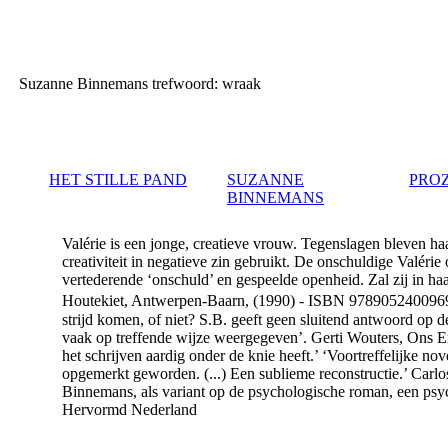
Suzanne Binnemans
trefwoord: wraak
HET STILLE PAND
SUZANNE
PRO
BINNEMANS
Valérie is een jonge, creatieve vrouw. Tegenslagen bleven ha
creativiteit in negatieve zin gebruikt. De onschuldige Valérie
vertederende ‘onschuld’ en gespeelde openheid. Zal zij in haa
Houtekiet, Antwerpen-Baarn, (1990) - ISBN 978905240096
strijd komen, of niet? S.B. geeft geen sluitend antwoord op 
vaak op treffende wijze weergegeven’.
Gerti Wouters, Ons E
het schrijven aardig onder de knie heeft.’
‘Voortreffelijke nove
opgemerkt geworden. (...) Een sublieme reconstructie.’
Carlo
Binnemans, als variant op de psychologische roman, een psych
Hervormd Nederland